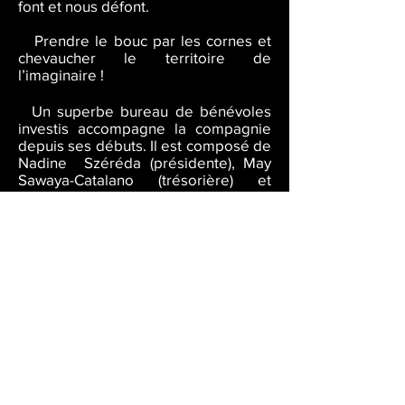
font et nous défont.
Prendre le bouc par les cornes et
chevaucher le territoire de
l’imaginaire !
Un superbe bureau de bénévoles
investis accompagne la compagnie
depuis ses débuts. Il est composé de
Nadine Széréda (présidente), May
Sawaya-Catalano (trésorière) et
Marie-Agnès Iglésia (vice-secrétaire).
Depuis ses débuts, la compagnie
s’amuse à réinventer le classique
pour l’éclairer d’une vision
contemporaine : les fables de notre
enfance, le personnage de Dom
Juan, le mythe de " Roméo et Juliette
" et aujourd’hui le classique de la
littérature jeunesse " Tistou les
pouces verts " et le " Médée" de
Anouilh.
Accueil