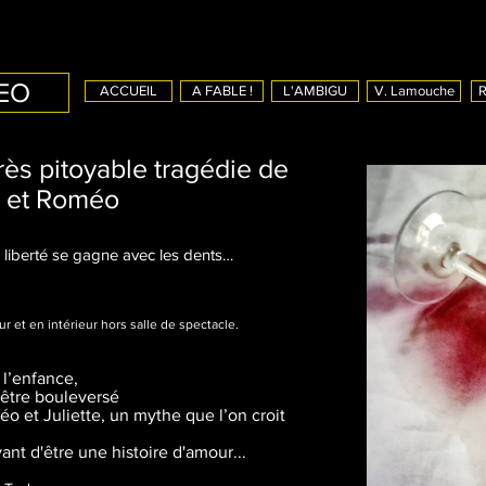
MEO
ACCUEIL
A FABLE !
L'AMBIGU
V. Lamouche
R
très pitoyable tragédie de
e et Roméo
a liberté se gagne avec les dents…
r et en intérieur hors salle de spectacle.
 l’enfance,
’être bouleversé
o et Juliette, un mythe que l’on croit
ant d'être une histoire d'amour...