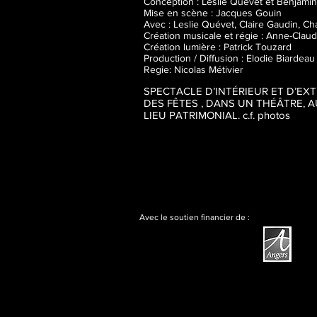
Conception : Leslie Quévet et Benjami
Mise en scène : Jacques Gouin
Avec : Leslie Quévet, Claire Gaudin, C
Création musicale et régie : Anne-Clau
Création lumière : Patrick Touzard
Production / Diffusion : Elodie Biardeau
Regie: Nicolas Métivier
SPECTACLE D’INTÉRIEUR ET D’EX
DES FÊTES , DANS UN THÉÂTRE, 
LIEU PATRIMONIAL. c.f. photos
Avec le soutien financier de :